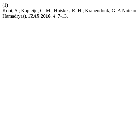
(1)
Koot, S.; Kapteijn, C. M.; Huiskes, R. H.; Kranendonk, G. A Note o
Hamadryas).
JZAR
2016
,
4
, 7-13.